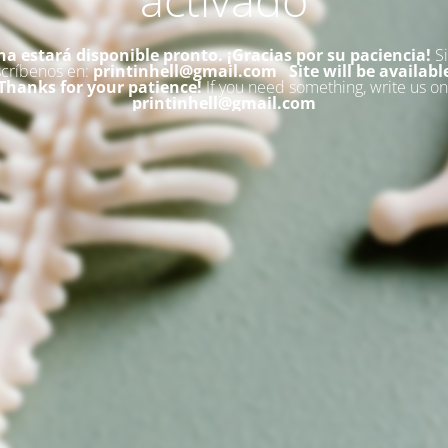
na estará disponible pronto. ¡Gracias por su paciencia!
Si
scríbenos en:
printinhell@gmail.com
Site will be availabl
Thanks for your patience!
If you need something, write us on
printinhell@gmail.com