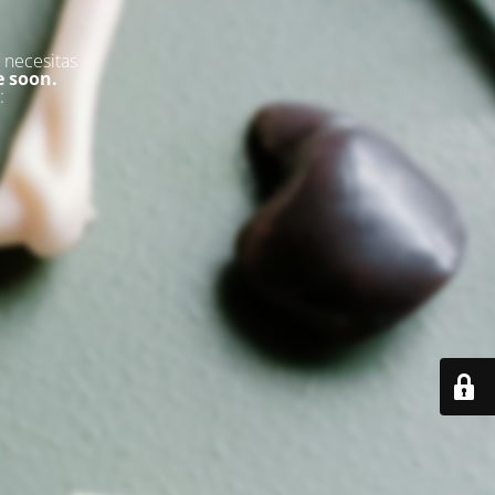
 necesitas
e soon.
: