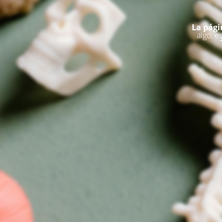
La pági
algo, e