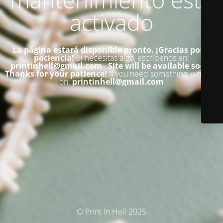
activado
La página estará disponible pronto. ¡Gracias por su
paciencia!
Si necesitas algo, escríbenos en:
printinhell@gmail.com
Site will be available soon.
Thanks for your patience!
If you need something, write us
on:
printinhell@gmail.com
© Print In Hell 2025