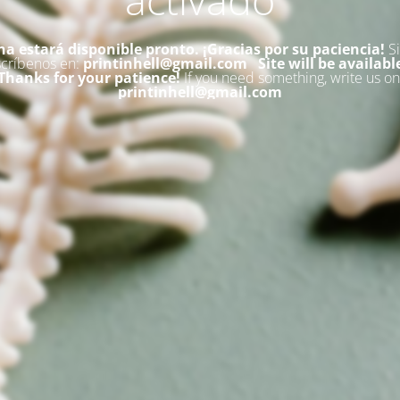
na estará disponible pronto. ¡Gracias por su paciencia!
Si
scríbenos en:
printinhell@gmail.com
Site will be availabl
Thanks for your patience!
If you need something, write us on
printinhell@gmail.com