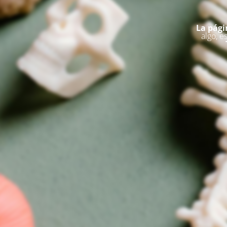
La pági
algo, e