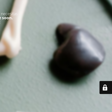
 necesitas
e soon.
: