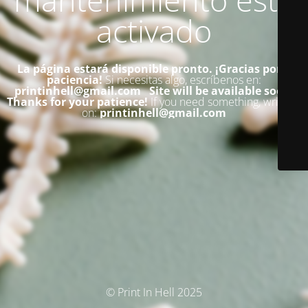
activado
La página estará disponible pronto. ¡Gracias por su
paciencia!
Si necesitas algo, escríbenos en:
printinhell@gmail.com
Site will be available soon.
Thanks for your patience!
If you need something, write us
on:
printinhell@gmail.com
© Print In Hell 2025