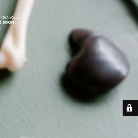
 necesitas
e soon.
: