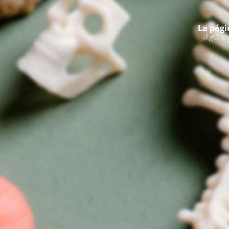
La pági
algo, e