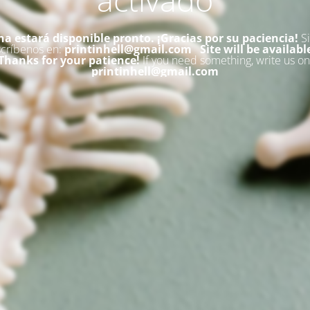
na estará disponible pronto. ¡Gracias por su paciencia!
Si
scríbenos en:
printinhell@gmail.com
Site will be availabl
Thanks for your patience!
If you need something, write us on
printinhell@gmail.com